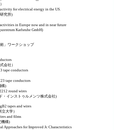
）
vity for electrical energy in the US.
研究所)
tivities in Europe now and in near future
Karlsruhe GmbH)
術」ワークショップ
uctors
会社）
 tape conductors
23 tape conductors
構)
2212 round wires
ンストゥルメンツ株式会社)
gB2 tapes and wires
立大学）
res and films
構)
 Chemical Approaches for Improved Jc Characteristics