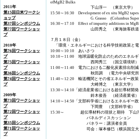
ofMgB2 Bulks
2011年
下山淳一 （東京大学）
第15回日米ワークシ
15:50～16:30 Development of ex situ MgB2 tapes 
ョップ
G. Grasso (Columbus Supercond
第37回シンポジウム
16:30～17:10 Effect of impurity additions in MgB
第77回ワークショッ
山田秀之 （東海旅客鉄道株
プ
７月１８日（金）
2010年
「環境・エネルギーにおける科学技術政策と電
第76回ワークショッ
10:00～10:10 あいさつ
プ
10:10～11:00 地球温暖化防止のためのエネ
第75回ワークショッ
西岡秀三 （国立環境研）
プ
11:00～11:40 電力における二酸化炭素排
第36回シンポジウム
秋田調 （電力中央研究所
第74回ワークショッ
11:40～12:20 輸送機関とその省エネルギー政策
プ
大崎博之 （東京大学）
13:30～14:10「経済産業省における超伝導材
2009年
鈴木俊吾 （経済産業省）
第73回ワークショッ
14:10～14:50「文部科学省におけるエネルギ
プ
下岡豊 （文部科学省）
第72回ワークショッ
15:30～ 超伝導材料の現状と期待 下山
プ
パネルディスカッション
第35回シンポジウム
パネラー：講演者全員
第71回ワークショッ
司会：塚本修巳（横浜国立大
プ