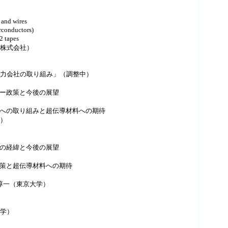
and wires
uctors)
2 tapes
式会社）
力会社の取り組み」（調整中）
ルギー政策と今後の展望
出削減への取り組みと超伝導材料への期待
）
開発の経緯と今後の展望
ー政策と超伝導材料への期待
淳一（東京大学）
学）