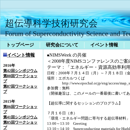
超伝導科学技術研究会
Forum of Superconductivity Science and T
トップページ
研究会について
イベント情報
イベント情報
NIMSWeek の共催
■
＜2008年度NIMSコンファレンスのご案
2016年
テーマ：「エネルギー・資源高効率利
第42回シンポジウム
日程：2008年７月１４日（月）～７月１８日（
第88回ワークショッ
場所：エポカルつくば
プ
http://www.epochal.or.jp/eng/access/map_s
第87回ワークショッ
参加費：無料
プ
（開催趣旨は、このメールの一番最後に書いてあ
2015年
【超伝導に関するセッションのプログラム】
第86回ワークショッ
プ
７月１６日（水）
第41回シンポジウム
「環境・エネルギー問題に寄与する超伝導材料」
第85回ワークショッ
13:00～13:10 Greeting
プ
13:10～14:10 Superconducting materials for Highly