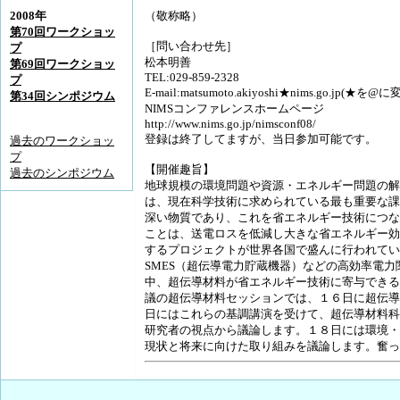
2008年
（敬称略）
第70回ワークショッ
［問い合わせ先］
プ
松本明善
第69回ワークショッ
TEL:029-859-2328
プ
E-mail:matsumoto.akiyoshi★nims.go.jp(
第34回シンポジウム
NIMSコンファレンスホームページ
http://www.nims.go.jp/nimsconf08/
登録は終了してますが、当日参加可能です。
過去のワークショッ
プ
【開催趣旨】
過去のシンポジウム
地球規模の環境問題や資源・エネルギー問題の解
は、現在科学技術に求められている最も重要な課
深い物質であり、これを省エネルギー技術につな
ことは、送電ロスを低減し大きな省エネルギー効
するプロジェクトが世界各国で盛んに行われてい
SMES（超伝導電力貯蔵機器）などの高効率電
中、超伝導材料が省エネルギー技術に寄与できる
議の超伝導材料セッションでは、１６日に超伝導
日にはこれらの基調講演を受けて、超伝導材料科
研究者の視点から議論します。１８日には環境・
現状と将来に向けた取り組みを議論します。奮っ