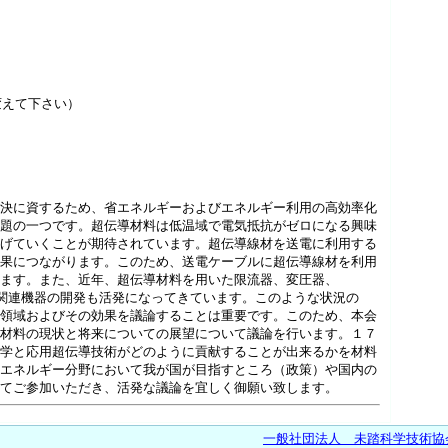
★を@に変えて下さい）
決に資するため、省エネルギーおよびエネルギー利用の高効率化
題の一つです。超伝導材料は低温域で電気抵抗がゼロになる興味
げていくことが期待されています。超伝導線材を送電に利用する
果につながります。このため、送電ケーブルに超伝導線材を利用
ます。また、近年、超伝導材料を用いた限流器、変圧器、
力関連機器の開発も活発になってきています。このような状況の
領域およびその効果を議論することは重要です。このため、本会
材料の現状と将来についての展望について議論を行います。１７
学と応用超伝導技術がどのように貢献することが出来るかを材料
エネルギー分野において我が国が目指すところ（政策）や国内の
てご参加いただき、活発な議論を宜しく御願い致します。
一般社団法人 未踏科学技術協