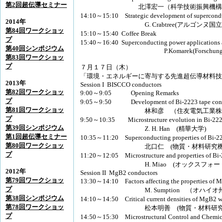
第2回超伝導セミナー
北澤宏一（科学技術振興機構
14:10～15:10 Strategic development of superconducti
2014年
G. Crabtree(アルゴンヌ国立
第84回ワークショッ
15:10～15:40 Coffee Break
プ
15:40～16:40 Superconducting power applications ac
第40回シンポジウム
P.Komarek(Forschungszentrum 
第83回ワークショッ
プ
７月１７日（木）
「環境・エネルギーに寄与する先進超伝導材料技
2013年
Session I BISCCO conductors
第82回ワークショッ
9:00～9:05 Opening Remarks
プ
9:05～9:50 Development of Bi-2223 tape cond
第81回ワークショッ
林和彦 （住友電気工業株式
プ
9:50～10:35 Microstructure evolution in Bi-2223
第39回シンポジウム
Z. H. Han (精華大学)
第1回超伝導セミナー
10:35～11:20 Superconducting properties of Bi-22
第80回ワークショッ
北口仁 (物質・材料研究機
プ
11:20～12:05 Microstructure and properties of Bi-
H. Miao (オックスフォード・イ
2012年
Session II MgB2 conductors
第79回ワークショッ
13:30～14:10 Factors affecting the properties of M
プ
M. Sumption （オハイオ州
第38回シンポジウム
14:10～14:50 Critical current densities of MgB2 wi
第78回ワークショッ
松本明善 (物質・材料研究機
プ
14:50～15:30 Microstructural Control and